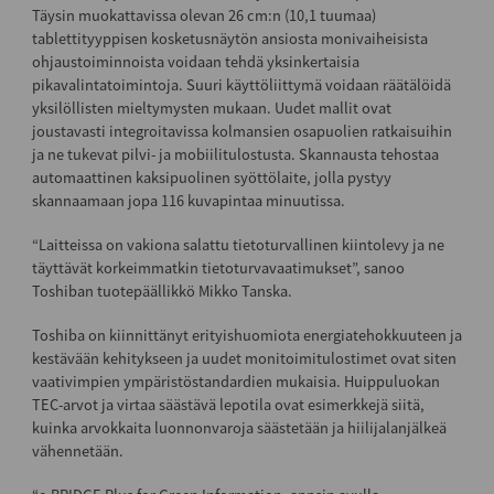
Täysin muokattavissa olevan 26 cm:n (10,1 tuumaa)
tablettityyppisen kosketusnäytön ansiosta monivaiheisista
ohjaustoiminnoista voidaan tehdä yksinkertaisia
pikavalintatoimintoja. Suuri käyttöliittymä voidaan räätälöidä
yksilöllisten mieltymysten mukaan. Uudet mallit ovat
joustavasti integroitavissa kolmansien osapuolien ratkaisuihin
ja ne tukevat pilvi- ja mobiilitulostusta. Skannausta tehostaa
automaattinen kaksipuolinen syöttölaite, jolla pystyy
skannaamaan jopa 116 kuvapintaa minuutissa.
“Laitteissa on vakiona salattu tietoturvallinen kiintolevy ja ne
täyttävät korkeimmatkin tietoturvavaatimukset”, sanoo
Toshiban tuotepäällikkö Mikko Tanska.
Toshiba on kiinnittänyt erityishuomiota energiatehokkuuteen ja
kestävään kehitykseen ja uudet monitoimitulostimet ovat siten
vaativimpien ympäristöstandardien mukaisia. Huippuluokan
TEC-arvot ja virtaa säästävä lepotila ovat esimerkkejä siitä,
kuinka arvokkaita luonnonvaroja säästetään ja hiilijalanjälkeä
vähennetään.