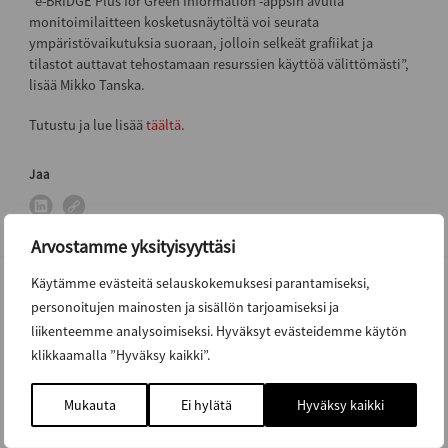
“e-BRIDGE Plus for Green Information -appsin avulla
monitoimilaitteen kosketusnäytöltä voi seurata
ympäristövaikutuksia suoraan, jolloin selkeät grafiikat ja
tilastot auttavat tehostamaan resurssien käyttöä välittömästi”,
lisää Mikko Tanska.
Tutustu ja lue lisää
täältä
.
Jaa
Arvostamme yksityisyyttäsi
Käytämme evästeitä selauskokemuksesi parantamiseksi,
personoitujen mainosten ja sisällön tarjoamiseksi ja
Lisää uutisia ja artikkeleja
liikenteemme analysoimiseksi. Hyväksyt evästeidemme käytön
klikkaamalla ”Hyväksy kaikki”.
KAIKKI UUTISET JA ARTIKKELIT
Mukauta
Ei hylätä
Hyväksy kaikki