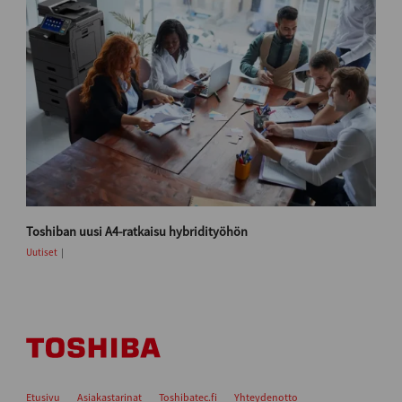
Toshiban uusi A4-ratkaisu hybridityöhön
Uutiset
Etusivu
Asiakastarinat
Toshibatec.fi
Yhteydenotto