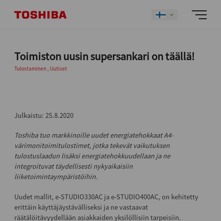
Toimiston uusin supersankari on täällä!
Tulostaminen
,
Uutiset
Julkaistu: 25.8.2020
Toshiba tuo markkinoille uudet energiatehokkaat A4-
värimonitoimitulostimet, jotka tekevät vaikutuksen
tulostuslaadun lisäksi energiatehokkuudellaan ja ne
integroituvat täydellisesti nykyaikaisiin
liiketoimintaympäristöihin.
Uudet mallit, e-STUDIO330AC ja e-STUDIO400AC, on kehitetty
erittäin käyttäjäystävälliseksi ja ne vastaavat
räätälöitävyydellään asiakkaiden yksilöllisiin tarpeisiin.