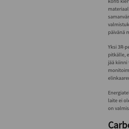
kohti kie
materiaal
samanväri
valmistuk
päivänä m
Yksi 3R-p
pitkälle,
jää kiinni
monitoimi
elinkaare
Energiate
laite ei o
on valmist
Carb