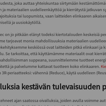
oudesta, joka auttaa yhteiskuntaa siirtymään kestämättömä
 ja materiaalien uudelleenkäyttöä ja kierrätystä jatkuvan syk
rajoituksia tai luopumista, vaan laitteiden elinkaaren aikaise
isellä ja uusiokäytöllä.
ec on jo pitkään elänyt todeksi kiertotalouden keskeisiä pe
e tarjoavat monia mahdollisuuksia materiaalien uudelleen
tekehityksemme keskiössä ovat laitteiden pitkä elinkaari ja k
lu. Se tarkoittaa, että käyttämämme materiaalit ovat kierr
ahdollisimman suppeana, suunnittelemme tuotteet energi
tettä ja palvelumme kattavat tuotteen koko elinkaaren.
Ki
 3R-periaatteeksi: vähennä (Reduce), käytä uudelleen (Reuse)
luksia kestävän tulevaisuuden 
hneet ajan saatossa oivalluksia, joiden avulla voimme au