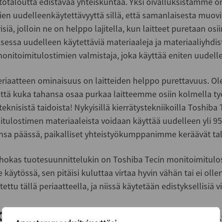
rtotaloutta edistävää yhteiskuntaa. Yksi oivalluksistamme o
ien uudelleenkäytettävyyttä sillä, että samanlaisesta muovi
siä, jolloin ne on helppo lajitella, kun laitteet puretaan o
sessa uudelleen käytettäviä materiaaleja ja materiaaliyhd
onitoimitulostimien valmistaja, joka käyttää eniten uudell
eriaatteen ominaisuus on laitteiden helppo purettavuus. O
 että kuka tahansa osaa purkaa laitteemme osiin kolmella työ
 teknisistä taidoista! Nykyisillä kierrätystekniikoilla Toshiba 
tulostimen materiaaleista voidaan käyttää uudelleen yli 95 
nsa päässä, paikalliset yhteistyökumppanimme keräävät talt
hokas tuotesuunnittelukin on Toshiba Tecin monitoimitulo
le käytössä, sen pitäisi kuluttaa virtaa hyvin vähän tai ei oll
ettu tällä periaatteella, ja niissä käytetään edistyksellisiä 
on Zero -ohjelma kompensoi tul