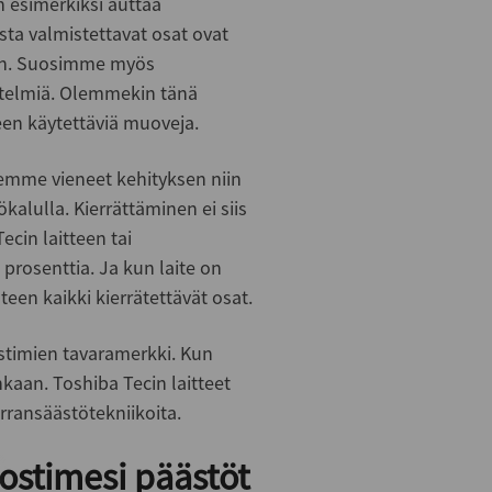
n esimerkiksi auttaa
sta valmistettavat osat ovat
siin. Suosimme myös
istelmiä. Olemmekin tänä
een käytettäviä muoveja.
lemme vieneet kehityksen niin
kalulla. Kierrättäminen ei siis
Tecin laitteen tai
prosenttia. Ja kun laite on
een kaikki kierrätettävät osat.
stimien tavaramerkki. Kun
enkaan. Toshiba Tecin laitteet
virransäästötekniikoita.
ostimesi päästöt