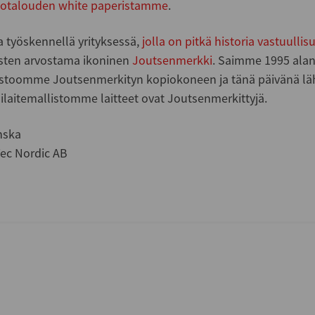
totalouden white paperistamme
.
 työskennellä yrityksessä,
jolla on pitkä historia vastuulli
sten arvostama ikoninen
Joutsenmerkki
. Saimme 1995 ala
istoomme Joutsenmerkityn kopiokoneen ja tänä päivänä läh
laitemallistomme laitteet ovat Joutsenmerkittyjä.
nska
ec Nordic AB