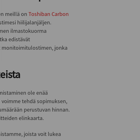
en meillä on
Toshiban Carbon
imesi hiilijalanjäljen.
imen ilmastokuorma
ka edistävät
t monitoimitulostimen, jonka
eista
omistaminen ole enää
illä voimme tehdä sopimuksen,
ivumäärään perustuvan hinnan.
tteiden elinkaarta.
mistamme, joista voit lukea