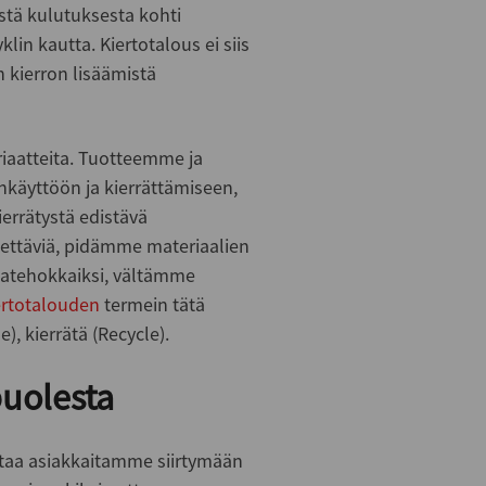
stä kulutuksesta kohti
lin kautta. Kiertotalous ei siis
n kierron lisäämistä
riaatteita. Tuotteemme ja
käyttöön ja kierrättämiseen,
ierrätystä edistävä
ätettäviä, pidämme materiaalien
atehokkaiksi, vältämme
ertotalouden
termein tätä
, kierrätä (Recycle).
puolesta
ttaa asiakkaitamme siirtymään