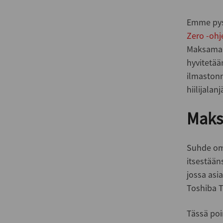
Emme pyst
Zero -oh
Maksamal
hyvitetää
ilmastonm
hiilijala
Maksa
Suhde omi
itsestään
jossa asi
Toshiba T
Tässä poi