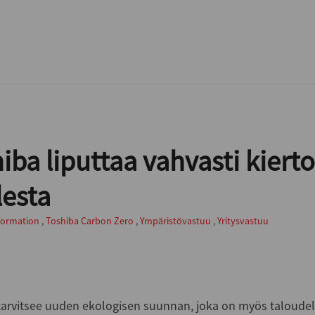
iba liputtaa vahvasti kiert
esta
formation
,
Toshiba Carbon Zero
,
Ympäristövastuu
,
Yritysvastuu
arvitsee uuden ekologisen suunnan, joka on myös taloudelli