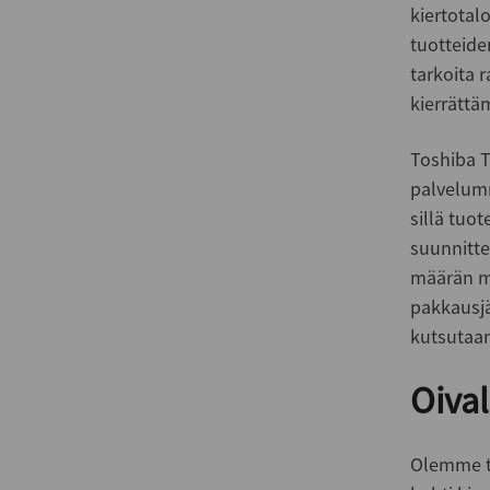
kiertotal
tuotteiden
tarkoita 
kierrättäm
Toshiba T
palvelumm
sillä tuo
suunnitte
määrän m
pakkausjä
kutsutaan
Oival
Olemme te