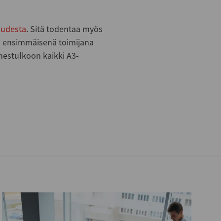
suudesta
. Sitä todentaa myös
n ensimmäisenä toimijana
estulkoon kaikki A3-