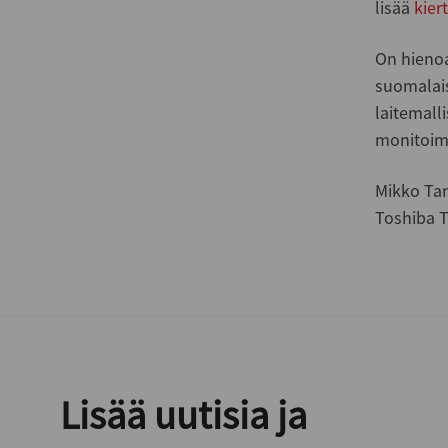
lisää
kier
On hienoa
suomalai
laitemall
monitoimi
Mikko Ta
Toshiba T
Lisää uutisia ja