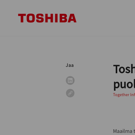
Tosh
Jaa
puol
Together In
Maailma t