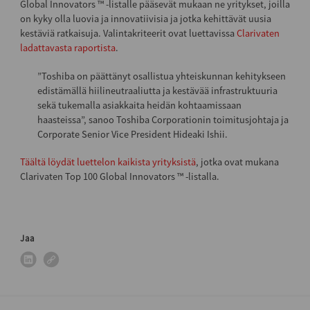
Global Innovators ™ -listalle pääsevät mukaan ne yritykset, joilla
on kyky olla luovia ja innovatiivisia ja jotka kehittävät uusia
kestäviä ratkaisuja. Valintakriteerit ovat luettavissa
Clarivaten
ladattavasta raportista
.
”Toshiba on päättänyt osallistua yhteiskunnan kehitykseen
edistämällä hiilineutraaliutta ja kestävää infrastruktuuria
sekä tukemalla asiakkaita heidän kohtaamissaan
haasteissa”, sanoo Toshiba Corporationin toimitusjohtaja ja
Corporate Senior Vice President Hideaki Ishii.
Täältä löydät luettelon kaikista yrityksistä
, jotka ovat mukana
Clarivaten Top 100 Global Innovators ™ -listalla.
Jaa