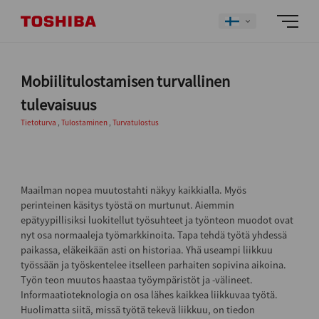
Mobiilitulostamisen turvallinen
tulevaisuus
Tietoturva
,
Tulostaminen
,
Turvatulostus
Maailman nopea muutostahti näkyy kaikkialla. Myös
perinteinen käsitys työstä on murtunut. Aiemmin
epätyypillisiksi luokitellut työsuhteet ja työnteon muodot ovat
nyt osa normaaleja työmarkkinoita. Tapa tehdä työtä yhdessä
paikassa, eläkeikään asti on historiaa. Yhä useampi liikkuu
työssään ja työskentelee itselleen parhaiten sopivina aikoina.
Työn teon muutos haastaa työympäristöt ja -välineet.
Informaatioteknologia on osa lähes kaikkea liikkuvaa työtä.
Huolimatta siitä, missä työtä tekevä liikkuu, on tiedon