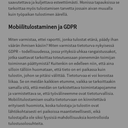
saavutettava ja kuljettava esteettömästi. Monissa tapauksissa se
tarkoittaa myös tulostamisen tarvetta jossain aivan muualla
kuin työpaikan tulostimen äärellä.
Mobiilitulostaminen ja GDPR
Miten varmistaa, ettei raportti, jonka tulostat etänä, päädy ihan
väärän ihmisen käsiin? Miten varmistaa tietoturva nykyisessä
GDPR – todellisuudessa, jossa yrityksiä uhkaa rangaistussakot,
jotka saattavat tarkoittaa toteutuessaan pienemmän toimijan
toiminnan päättymistä? Kuitenkin on edelleen niin, että aina
silloin tällöin huomataan, että tieto on eri paikassa kuin
tulostin, johon se pitäisi välittää. Tietoturvaa ei voi korostaa
liikaa. Se on meidän kaikkien etumme, vaikka se tarkoittaakin
samalla sitä, että meidän on tarkistettava toimintatapojamme
ja varmistettava se, että työvälineemme ovat tietoturvallisia.
Mobiilitulostamisen osalta tietoturvaan on kiinnitettävä
erityisesti huomiota, koska tulostaja ja tulostin ovat
lähtökohtaisesti eri paikoissa maantieteellisesti, eikä
tulostajalla ole siksi fyysisiä mahdollisuuksia kontrolloida
tulostusolosuhteita.