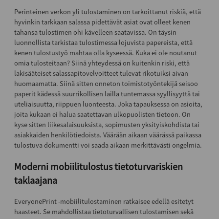
Perinteinen verkon yli tulostaminen on tarkoittanut riskiä, että
hyvinkin tarkkaan salassa pidettävät asiat ovat olleet kenen
tahansa tulostimen ohi kävelleen saatavissa. On täysin
luonnollista tarkistaa tulostimessa lojuvista papereista, että
kenen tulostustyö mahtaa olla kyseessä. Kuka ei ole noutanut
omia tulosteitaan? Siinä yhteydessä on kuitenkin riski, että
lakisääteiset salassapitovelvoitteet tulevat rikotuiksi aivan
huomaamatta. Siinä sitten onneton toimistotyöntekijä seisoo
paperit kädessä suurrikollisen lailla tuntemassa syyllisyyttä tai
uteliaisuutta, riippuen luonteesta. Joka tapauksessa on asioita,
joita kukaan ei halua saatettavan ulkopuolisten tietoon. On
kyse sitten liikesalaisuuksista, sopimusten yksityiskohdista tai
asiakkaiden henkilötiedoista. Väärään aikaan väärässä paikassa
tulostuva dokumentti voi saada aikaan merkittävästi ongelmia.
Moderni mobiilitulostus tietoturvariskien
taklaajana
EveryonePrint -mobiilitulostaminen ratkaisee edellä esitetyt
haasteet. Se mahdollistaa tietoturvallisen tulostamisen sekä