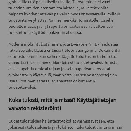
globaalilla että paikallisella tasolla. Tulostaminen ei vaadi
tulostinajureiden asentamista laitteelle, mikä tekee siitä
helposti hyödynnettävän palvelun myös yritysvieraille, milloin
tulostustarve yllättää. Näin esimerkiksi toimistolle, toiselle
puolelle maata, jäänyt raportti on saatavissa vaivattomasti
tulostettuna käyttöön palaverin alkaessa.
Moderni mobiilitulostaminen, jota EveryonePrint:kin edustaa
ratkaisee tehokkaasti erilaisia tietoturvaongelmia. Dokumentti
ei tulostu, ennen kun se henkilö, jolle tulostus on tarkoitettu
vapauttaa itse sen henkilökohtaisesti tulostettavaksi. Tulostus
ei siis tapahdu omia aikojaan jossain paperivarastossa tai
avokonttorin käytävällä, vaan vasta kun sen vastaanottaja on
itse tulostimen ääressä ja vapauttaa dokumentin
tulostettavaksi.
Kuka tulosti, mitä ja missä? Käyttäjätietojen
vaivaton rekisteröinti
Uudet tulostuksen hallintaprotokollat varmistavat sen, että
jokaisesta tulostuksesta jää lokitieto. Kuka tulosti, mitä ja missä